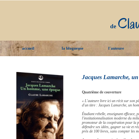
Cla
de
accueil
la blogueuse
l'auteure
Jacques Lamarche, u
Quatrième de couverture
« L'auteure livre ici un récit sur son 
d'un titre : Jacques Lamarche, un homm
Étudiant rebelle, enseignant efficace, 
l'institutionnalisation moderne du mil
promoteur de la coopération pour la p
défendre ses idées, gagner sa vie et réa
près de 100 livres, sans compter les mé