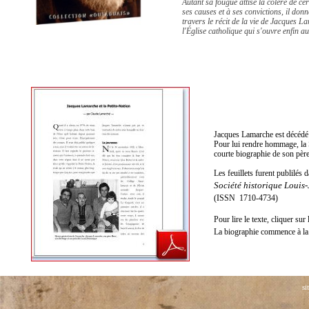
Autant sa fougue attise la colère de ce
ses causes et à ses convictions, il do
travers le récit de la vie de Jacques L
l'Église catholique qui s'ouvre enfin a
Jacques Lamarche est décédé 
Pour lui rendre hommage, la 
courte biographie de son père
Les feuillets furent publilés 
Société historique Loui
(ISSN 1710-4734)
Pour lire le texte, cliquer sur 
La biographie commence à la
si